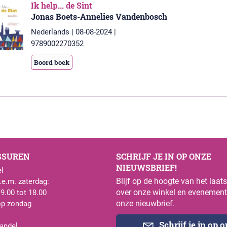
Ik help... de Sint
Jonas Boets-Annelies Vandenbosch
Nederlands | 08-08-2024 |
9789002270352
Boord boek
GSUREN
SCHRIJF JE IN OP ONZE
NIEUWSBRIEF!
l
Blijf op de hoogte van het laat
e.m. zaterdag:
over onze winkel en evenement
 9.00 tot 18.00
onze nieuwbrief.
op zondag
Schrijf je in op 
andel