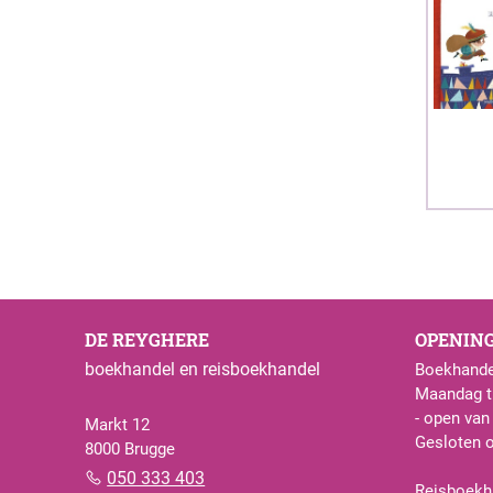
DE REYGHERE
OPENIN
boekhandel en reisboekhandel
Boekhande
Maandag t.
- open van
Markt 12
Gesloten 
8000 Brugge
050 333 403
Reisboekh