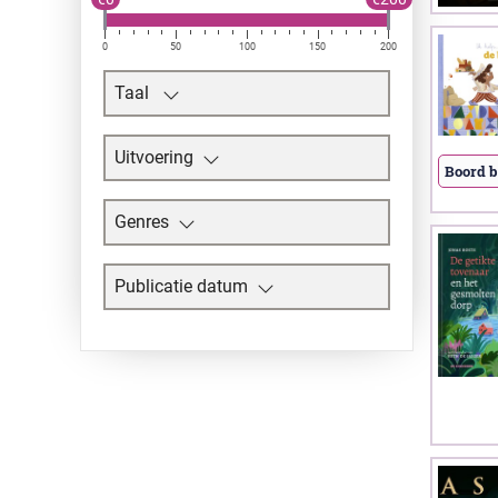
0
50
100
150
200
Taal
Uitvoering
Boord 
Genres
Publicatie datum