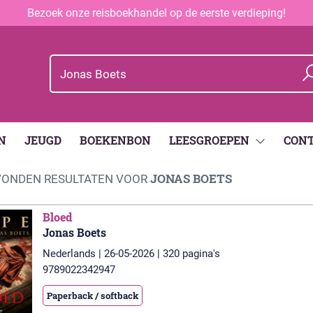
Bezoek onze reisboekhandel op de eerste verdieping!
N
JEUGD
BOEKENBON
LEESGROEPEN
CON
JONAS BOETS
ONDEN RESULTATEN VOOR
Bloed
Jonas Boets
Nederlands | 26-05-2026 | 320 pagina's
9789022342947
Paperback / softback