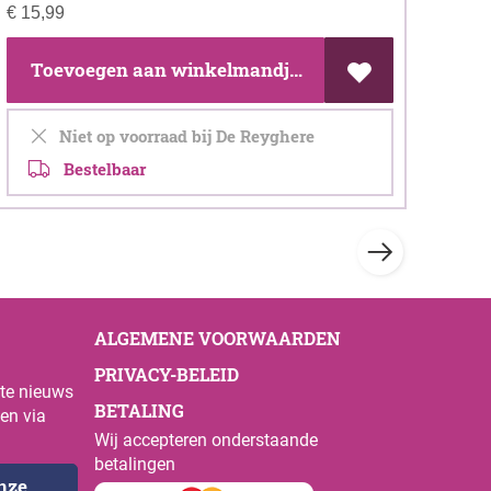
€
15,99
Toevoegen aan winkelmandje
Niet op voorraad bij De Reyghere
Bestelbaar
ALGEMENE VOORWAARDEN
PRIVACY-BELEID
ste nieuws
BETALING
en via
Wij accepteren onderstaande
betalingen
onze