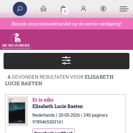
0
Bezoek onze reisboekhandel op de eerste verdieping!
4
ELISABETH
GEVONDEN RESULTATEN VOOR
LUCIE BAETEN
Er is niks
Elisabeth Lucie Baeten
Nederlands | 20-05-2026 | 240 pagina's
9789465303161
Paperback / softback