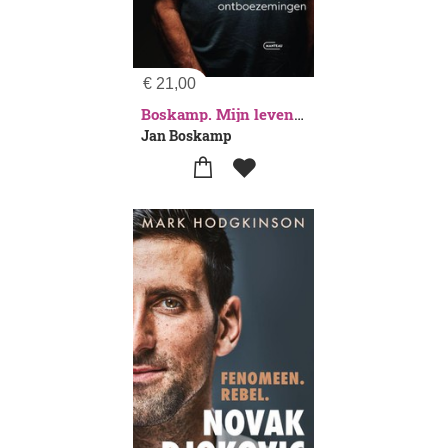
€
21,00
Boskamp. Mijn leven. Sportieve (en andere) ontboezemingen
Jan Boskamp