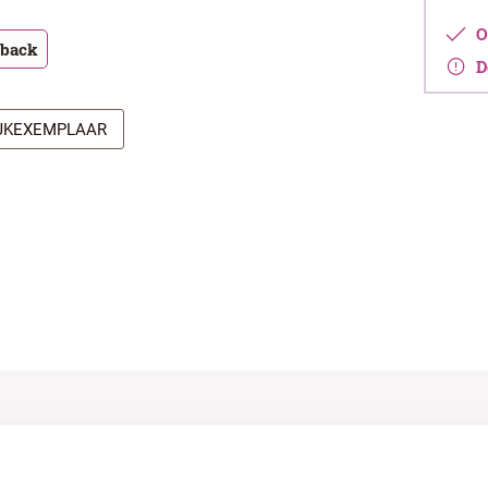
Op
tback
De
IJKEXEMPLAAR