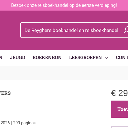
Bezoek onze reisboekhandel op de eerste verdieping!
N
JEUGD
BOEKENBON
LEESGROEPEN
CON
€
29
TERS
E
Toev
-2026 | 293 pagina's