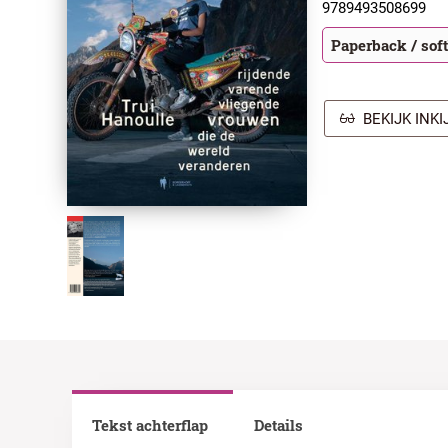
9789493508699
Paperback / sof
BEKIJK INK
Tekst achterflap
Details