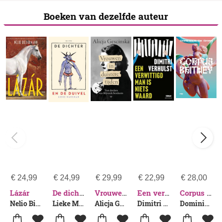
Boeken van dezelfde auteur
€
24,99
€
24,99
€
29,99
€
22,99
€
28,00
Lázár
De dichter en de duivel
Vrouwen in duistere tijden
Een verwittigd man is niets waard
Corpus Britney
Nelio Biedermann
Lieke Marsman
Alicja Gescinska
Dimitri Verhulst
Dominique De Groen