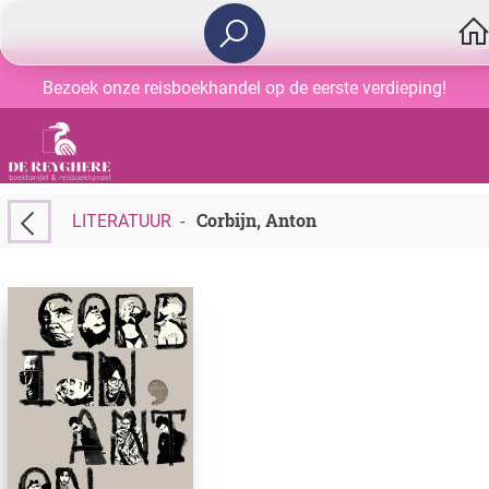
Bezoek onze reisboekhandel op de eerste verdieping!
Corbijn, Anton
LITERATUUR
-