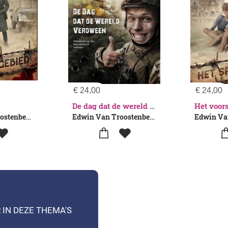
€
24,00
€
24,00
Het voor
De dag dat de wereld verdween
Edwin van Troostenberghe
Edwin Van Troostenberghe
 IN DEZE THEMA'S