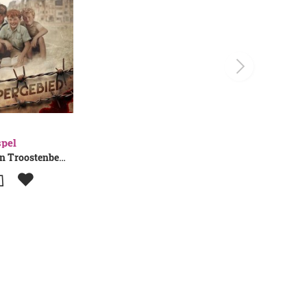
spel
Edwin Van Troostenberghe