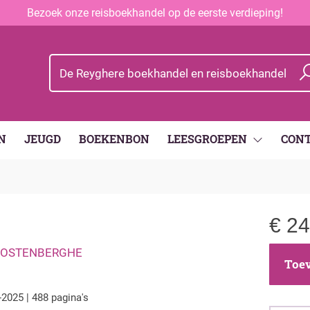
Bezoek onze reisboekhandel op de eerste verdieping!
N
JEUGD
BOEKENBON
LEESGROEPEN
CON
€
24
OOSTENBERGHE
Toev
-2025 | 488 pagina's