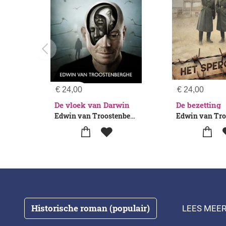
€
24,00
€
24,00
De vloek van Darwin
De bezetting
Edwin van Troostenberghe
Historische roman (populair)
LEES MEER