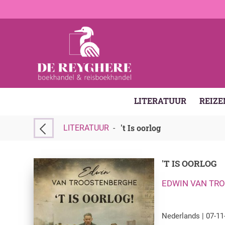
LITERATUUR
REIZE
't Is oorlog
LITERATUUR
-
'T IS OORLOG
EDWIN VAN TR
Nederlands | 07-11