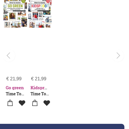
€
21,99
€
21,99
Go green
Kidsproof
Time To Momo Redactie
Time To Momo Redactie