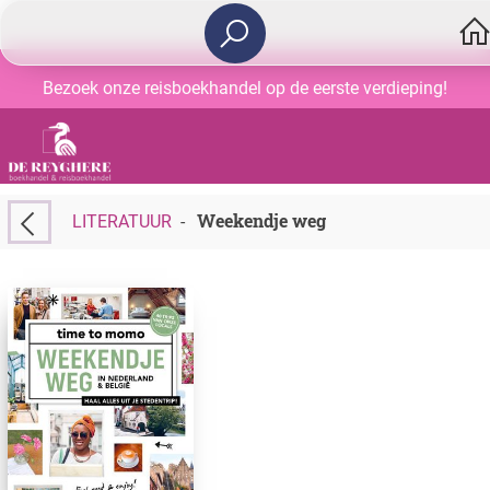
Bezoek onze reisboekhandel op de eerste verdieping!
Weekendje weg
LITERATUUR
-