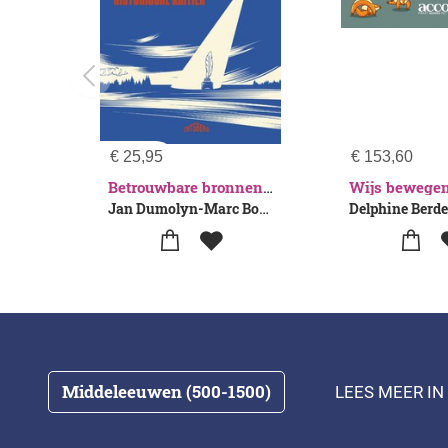
€
25,95
€
153,60
Betrouwbare bronnen of fake news?
Jan Dumolyn-Marc Boone
Middeleeuwen (500-1500)
LEES MEER IN