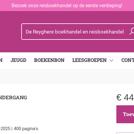
Bezoek onze reisboekhandel op de eerste verdieping!
N
JEUGD
BOEKENBON
LEESGROEPEN
CON
€
44
ONDERGANG
Toev
-2025 | 400 pagina's