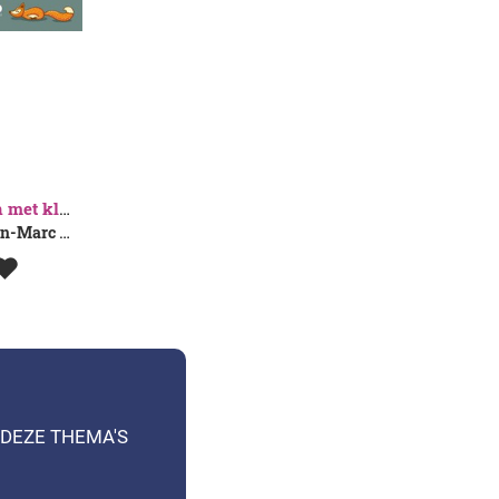
Wijs bewegen met kleuters
Delphine Berden-Marc Boone-Marc De Crits-Marleen Noerens
 DEZE THEMA'S