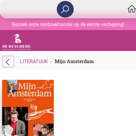
Bezoek onze reisboekhandel op de eerste verdieping!
Mijn Amsterdam
LITERATUUR
-