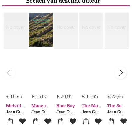
Boeken van dezelfde auteur
€
16,95
€
15,00
€
20,95
€
11,95
€
23,95
Blue Boy
Melville zum Gruß
Mane ida-ne’ebé kuda ai-oak
The Man Who Planted Trees
The Song Of The World
Jean Giono
Jean Giono
Jean Giono
Jean Giono
Jean Giono