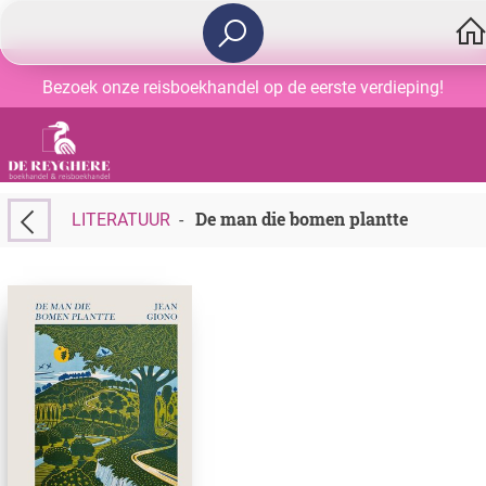
Bezoek onze reisboekhandel op de eerste verdieping!
De man die bomen plantte
LITERATUUR
-