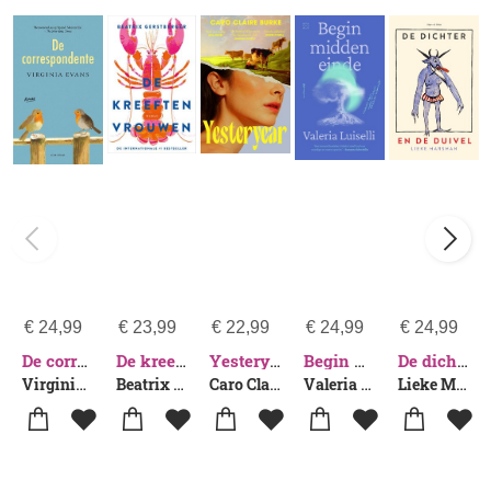
€
24,99
€
23,99
€
22,99
€
24,99
€
24,99
De correspondente
De kreeftenvrouwen
Yesteryear
Begin midden einde
De dichter en de duivel
Virginia Evans
Beatrix Gerstberger
Caro Claire Burke
Valeria Luiselli
Lieke Marsman