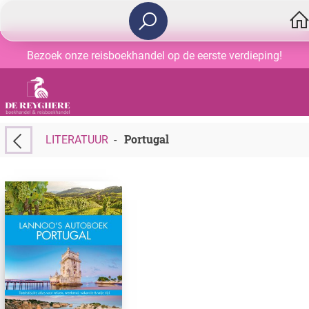
Bezoek onze reisboekhandel op de eerste verdieping!
Portugal
LITERATUUR
-