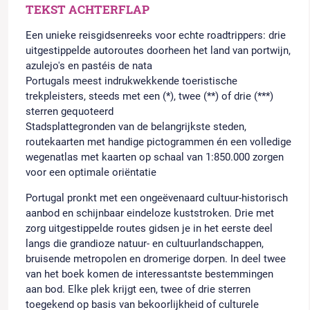
TEKST ACHTERFLAP
Een unieke reisgidsenreeks voor echte roadtrippers: drie
uitgestippelde autoroutes doorheen het land van portwijn,
azulejo's en pastéis de nata
Portugals meest indrukwekkende toeristische
trekpleisters, steeds met een (*), twee (**) of drie (***)
sterren gequoteerd
Stadsplattegronden van de belangrijkste steden,
routekaarten met handige pictogrammen én een volledige
wegenatlas met kaarten op schaal van 1:850.000 zorgen
voor een optimale oriëntatie
Portugal pronkt met een ongeëvenaard cultuur-historisch
aanbod en schijnbaar eindeloze kuststroken. Drie met
zorg uitgestippelde routes gidsen je in het eerste deel
langs die grandioze natuur- en cultuurlandschappen,
bruisende metropolen en dromerige dorpen. In deel twee
van het boek komen de interessantste bestemmingen
aan bod. Elke plek krijgt een, twee of drie sterren
toegekend op basis van bekoorlijkheid of culturele