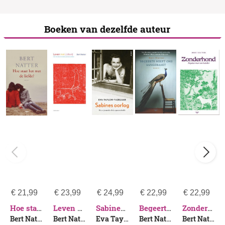
Boeken van dezelfde auteur
€
21,99
€
23,99
€
24,99
€
22,99
€
22,99
Hoe staat het met de liefde?
Leven met Lidewij
Sabines oorlog
Begeerte heeft ons aangeraakt
Zonderhond
Bert Natter
Bert Natter
Eva Taylor-Tazelaar
Bert Natter
Bert Natter