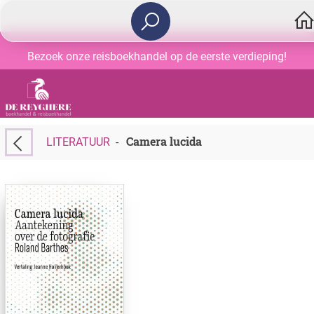
Bezoek onze reisboekhandel op de eerste verdieping!
Camera lucida
LITERATUUR
-