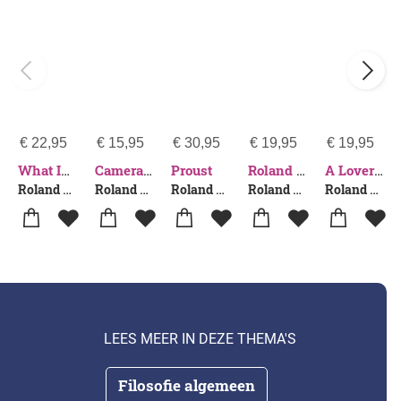
€
22,95
€
15,95
€
30,95
€
19,95
€
19,95
Proust
What Is Sport?
Camera Lucida
Roland Barthes by Roland Barthes
A Lover's Discourse
Roland Barthes
Roland Barthes
Roland Barthes
Roland Barthes
Roland Barthes
LEES MEER IN DEZE THEMA'S
Filosofie algemeen