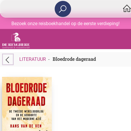
Bezoek onze reisboekhandel op de eerste verdieping!
Bloedrode dageraad
LITERATUUR
-