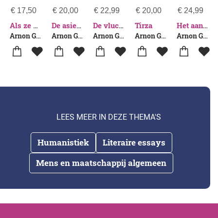
€
17,50
€
20,00
€
22,99
€
20,00
€
24,99
Tirza
Als ze het over Marokkanen hebben
De asielzoeker
De vluchteling, de grenswacht en de rijke Jood
Het aanwezige been
Arnon Grunberg
Arnon Grunberg
Arnon Grunberg
Arnon Grunberg
Arnon Grunberg
LEES MEER IN DEZE THEMA'S
Humanistiek
Literaire essays
Mens en maatschappij algemeen