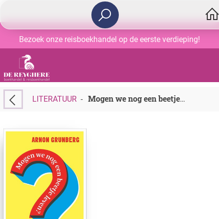
Bezoek onze reisboekhandel op de eerste verdieping!
LITERATUUR
-
Mogen we nog een beetje leven?