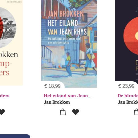
€
18,99
€
23,99
ders
De blind
Het eiland van Jean Rhys
Jan Brokken
Jan Brok