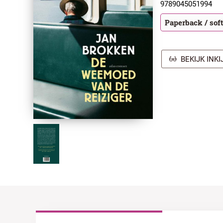
9789045051994
Paperback / sof
BEKIJK INK