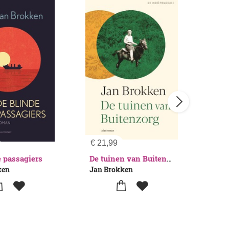
€
21,99
€
11
e passagiers
De 
De tuinen van Buitenzorg
ken
Jan Brokken
Jan 