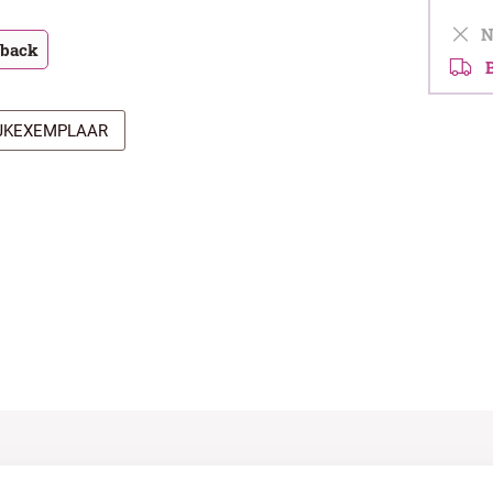
Ni
tback
Be
IJKEXEMPLAAR