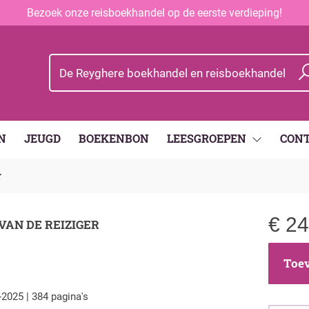
Bezoek onze reisboekhandel op de eerste verdieping!
N
JEUGD
BOEKENBON
LEESGROEPEN
CON
r
€
24
AN DE REIZIGER
Toev
-2025 | 384 pagina's