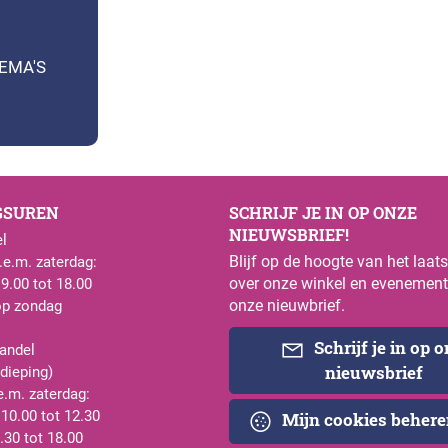
HEMA'S
GSUREN
SCHRIJF JE IN OP ONZE
NIEUWSBRIEF!
l
Blijf op de hoogte van het laat
e.m. zaterdag:
over onze winkel en evenement
 9.00 tot 18.00
onze nieuwbrief.
op zondag
Schrijf je in op 
andel
nieuwsbrief
rdieping)
e.m. zaterdag:
 10.00 tot 12.30
Mijn cookies beher
.30 tot 18.00