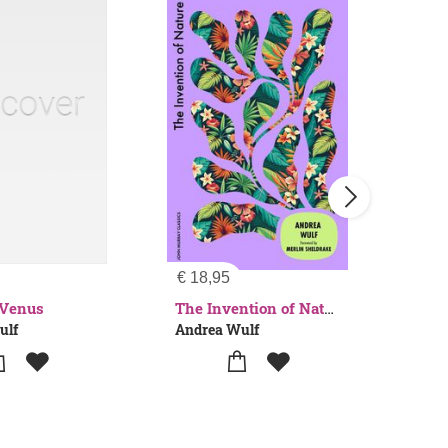
€
18,95
€
23
 Venus
The Invention of Nature
ulf
Andrea Wulf