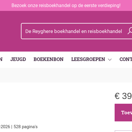
Bezoek onze reisboekhandel op de eerste verdieping!
N
JEUGD
BOEKENBON
LEESGROEPEN
CON
€
39
Toev
-2026 | 528 pagina's