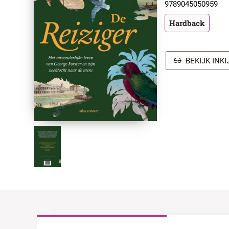
9789045050959
Hardback
BEKIJK INK