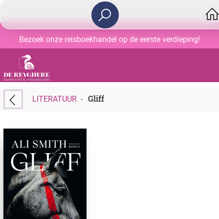
Bezoek onze reisboekhandel op de eerste verdieping!
Gliff
LITERATUUR
-