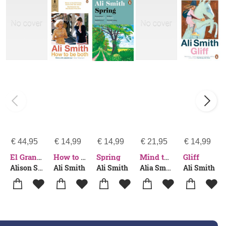
€
44,95
€
14,99
€
14,99
€
21,95
€
14,99
Spring
Gliff
El Gran Libro de la Costura. Nueva Edición (the Sewing Book 3rd Edition)
How to be Both
Mind the App
Alison Smith
Ali Smith
Ali Smith
Alia Smith
Ali Smith