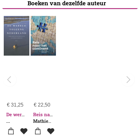
Boeken van dezelfde auteur
€
31,25
€
22,50
De wereld volgens Nederland
Reis naar het continent
...
Mathieu Segers