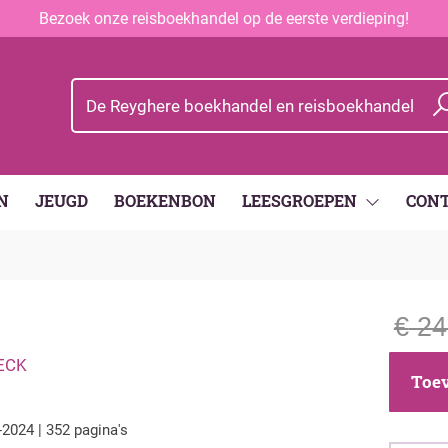
Bezoek onze reisboekhandel op de eerste verdieping!
N
JEUGD
BOEKENBON
LEESGROEPEN
CON
€
24
ECK
Toev
-2024 | 352 pagina's