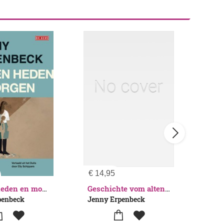
€
14,95
€
14
The 
Tussen heden en morgen
Geschichte vom alten Kind
penbeck
Jenny Erpenbeck
Jenn