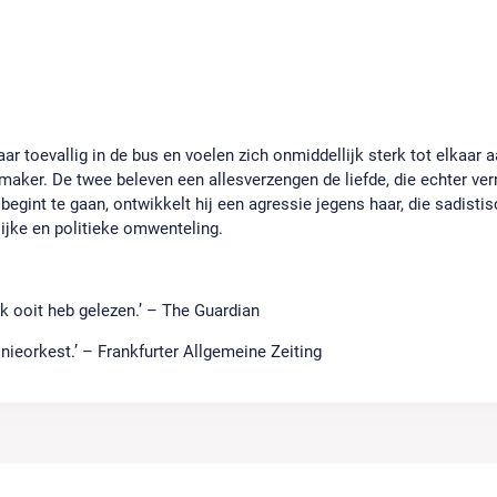
r toevallig in de bus en voelen zich onmiddellijk sterk tot elkaar aa
maker. De twee beleven een allesverzengen de liefde, die echter ver
 begint te gaan, ontwikkelt hij een agressie jegens haar, die sadis
ijke en politieke omwenteling.
k ooit heb gelezen.’ –
The Guardian
onieorkest.’ –
Frankfurter Allgemeine Zeiting