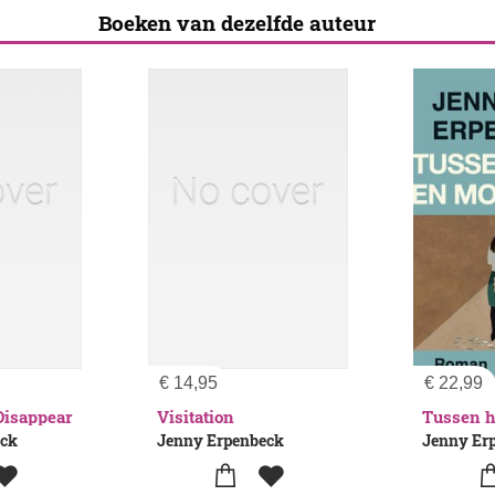
Boeken van dezelfde auteur
€
14,95
€
22,99
Disappear
Visitation
eck
Jenny Erpenbeck
Jenny Er