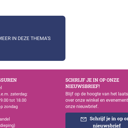
MEER IN DEZE THEMA'S
GSUREN
SCHRIJF JE IN OP ONZE
NIEUWSBRIEF!
l
Blijf op de hoogte van het laat
e.m. zaterdag:
over onze winkel en evenement
 9.00 tot 18.00
onze nieuwbrief.
op zondag
Schrijf je in op 
andel
nieuwsbrief
rdieping)