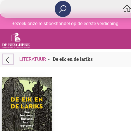
Bezoek onze reisboekhandel op de eerste verdieping!
De eik en de lariks
LITERATUUR
-