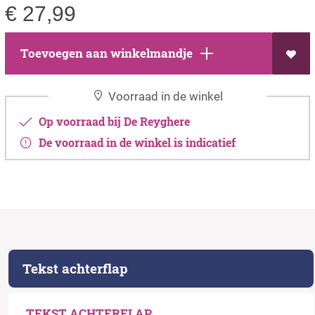
€
27,99
Toevoegen aan winkelmandje
Voorraad in de winkel
Op voorraad bij De Reyghere
De voorraad in de winkel is indicatief
Tekst achterflap
TEKST ACHTERFLAP