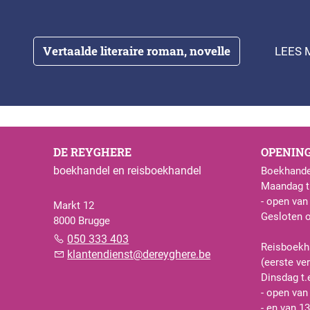
Vertaalde literaire roman, novelle
LEES 
DE REYGHERE
OPENIN
boekhandel en reisboekhandel
Boekhande
Maandag t.
- open van
Markt 12
Gesloten 
8000 Brugge
050 333 403
Reisboekh
klantendienst@dereyghere.be
(eerste ve
Dinsdag t.
- open van
- en van 13