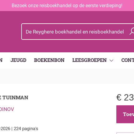
Bezoek onze reisboekhandel op de eerste verdieping!
N
JEUGD
BOEKENBON
LEESGROEPEN
CON
€
23
E TUINMAN
DINOV
Toev
-2026 | 224 pagina's