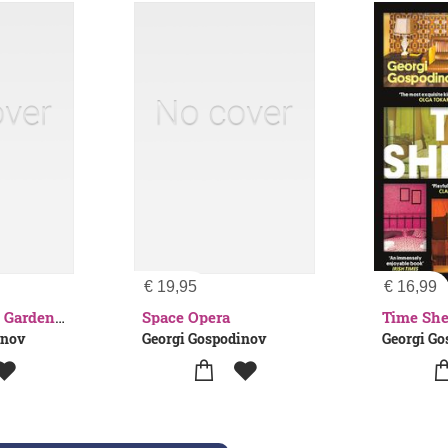
€
19,95
€
16,99
Space Opera
Time She
Death and the Gardener
inov
Georgi Gospodinov
Georgi G