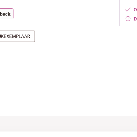
Op
tback
De
IJKEXEMPLAAR