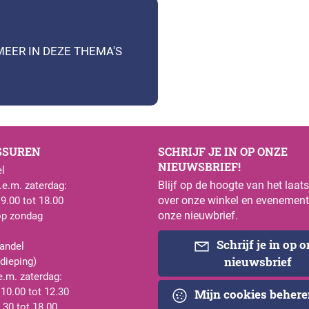
MEER IN DEZE THEMA'S
GSUREN
SCHRIJF JE IN OP ONZE
NIEUWSBRIEF!
l
Blijf op de hoogte van het laat
e.m. zaterdag:
over onze winkel en evenement
 9.00 tot 18.00
onze nieuwbrief.
op zondag
Schrijf je in op 
andel
nieuwsbrief
rdieping)
e.m. zaterdag:
 10.00 tot 12.30
Mijn cookies beher
.30 tot 18.00