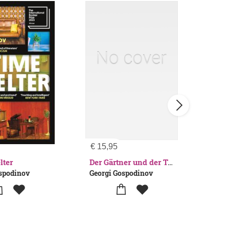
€
15,95
€
14
lter
The 
Der Gärtner und der Tod
ospodinov
Georgi Gospodinov
Geor