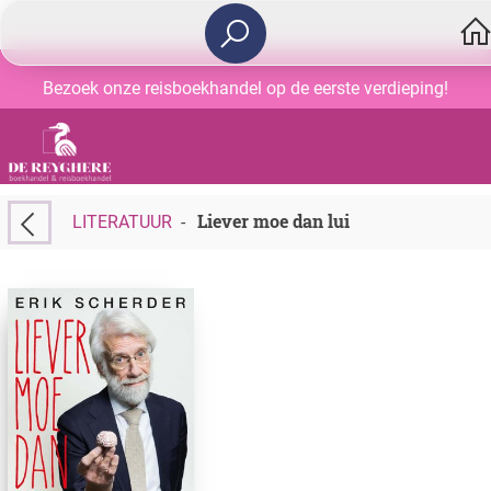
Bezoek onze reisboekhandel op de eerste verdieping!
Liever moe dan lui
LITERATUUR
-