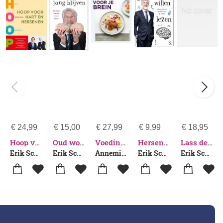
€
24,99
€
15,00
€
27,99
€
9,99
€
18,95
Hoop voor hart en hersenen
Oud worden, jong blijven
Voeding voor je brein
Hersenen willen lezen
Lass dein Hirn nicht sitzen
Erik Scherder-Leonard Hofstra
Erik Scherder
Annemieke Jansen-Erik Scherder-Janine Jansen
Erik Scherder
Erik Scherder