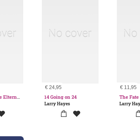
€
24,95
€
11,95
14 Going on 24
Wie man ohne Eltern überlebt - jetzt wirklich! Der phänomenal abgefahrene Angriff auf das Donut-Raumschiff
Larry Hayes
Larry Ha