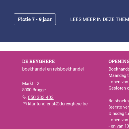
Fictie 7 - 9 jaar
LEES MEER IN DEZE THEM
DE REYGHERE
OPENIN
boekhandel en reisboekhandel
Boekhande
Maandag t.
- open van
Markt 12
Gesloten 
8000 Brugge
050 333 403
Reisboekh
klantendienst@dereyghere.be
(eerste ve
Dinsdag t.
- open van
- en van 13