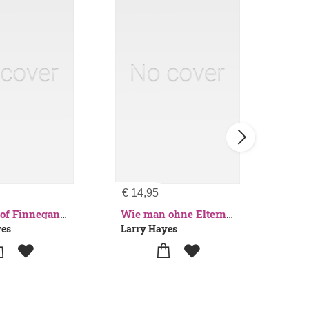
€
14,95
€
34
14 G
The Fate of Finnegan Quick
Wie man ohne Eltern überlebt - Die galaktische Reise auf dem Piratenschiffsofa
yes
Larry Hayes
Larr