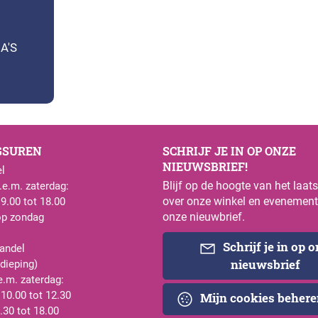
A'S
GSUREN
SCHRIJF JE IN OP ONZE
NIEUWSBRIEF!
l
Blijf op de hoogte van het laat
e.m. zaterdag:
over onze winkel en evenement
 9.00 tot 18.00
onze nieuwbrief.
op zondag
Schrijf je in op 
andel
nieuwsbrief
rdieping)
e.m. zaterdag:
 10.00 tot 12.30
Mijn cookies beher
.30 tot 18.00