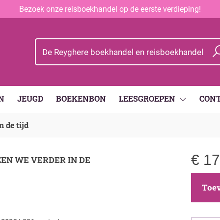
Bezoek onze reisboekhandel op de eerste verdieping!
N
JEUGD
BOEKENBON
LEESGROEPEN
CON
 de tijd
€
17
ZEN WE VERDER IN DE
Toev