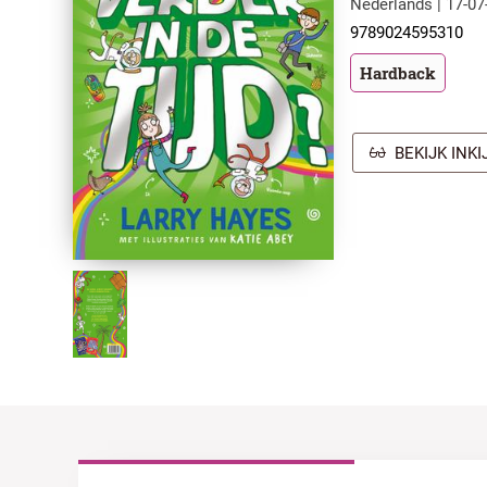
Nederlands | 17-07
9789024595310
Hardback
BEKIJK INK