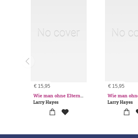
€
15,95
€
15,95
Wie man ohne Eltern überlebt - immer noch! Die explosive Zeitreise mit der Bratpfanne des Todes
Larry Hayes
Larry Hayes