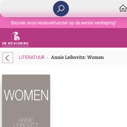
Bezoek onze reisboekhandel op de eerste verdieping!
Annie Leibovitz: Women
LITERATUUR
-