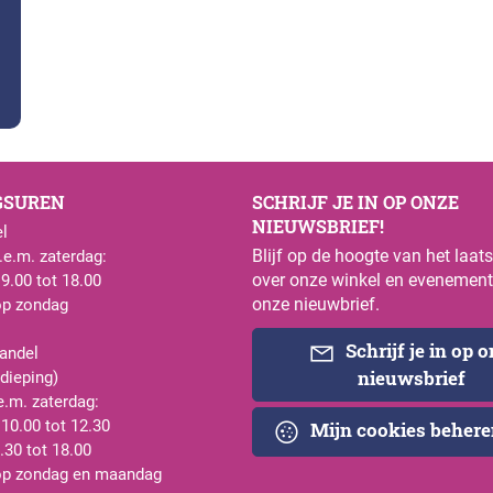
GSUREN
SCHRIJF JE IN OP ONZE
NIEUWSBRIEF!
l
Blijf op de hoogte van het laat
e.m. zaterdag:
over onze winkel en evenement
 9.00 tot 18.00
onze nieuwbrief.
op zondag
Schrijf je in op 
andel
nieuwsbrief
rdieping)
e.m. zaterdag:
 10.00 tot 12.30
Mijn cookies beher
.30 tot 18.00
op zondag en maandag