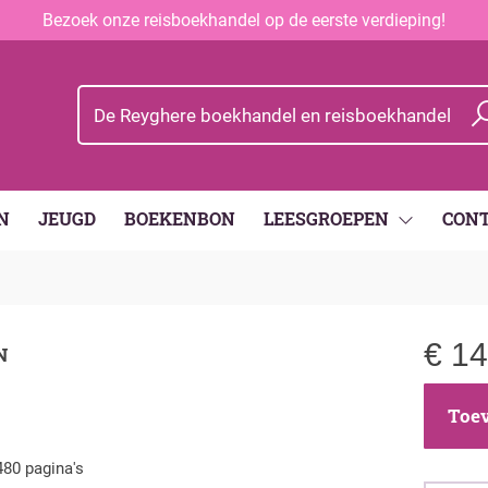
Bezoek onze reisboekhandel op de eerste verdieping!
N
JEUGD
BOEKENBON
LEESGROEPEN
CON
€
14
N
Toev
480 pagina's