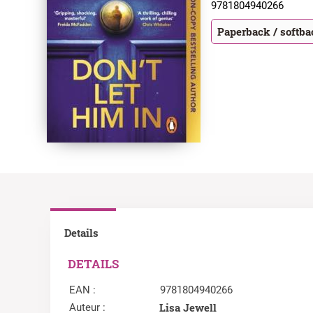
9781804940266
Paperback / softb
Details
DETAILS
EAN :
9781804940266
Lisa Jewell
Auteur :