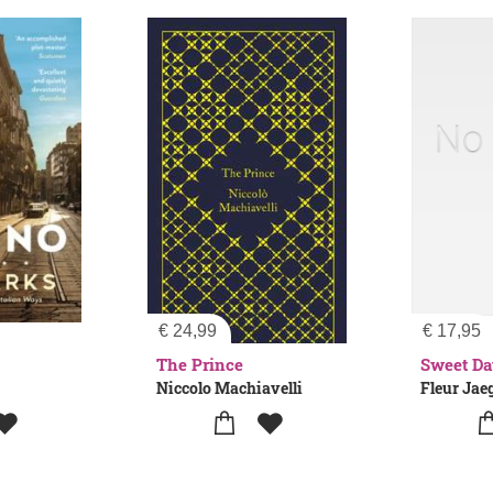
€
24,99
€
17,95
The Prince
Niccolo Machiavelli
Fleur Jae