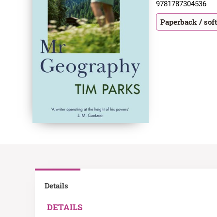
9781787304536
Paperback / sof
Details
DETAILS