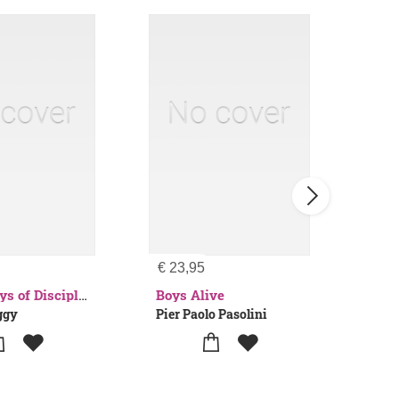
€
23,95
€
13
Boys Alive
Sweet Days of Discipline
ggy
Pier Paolo Pasolini
Cesa