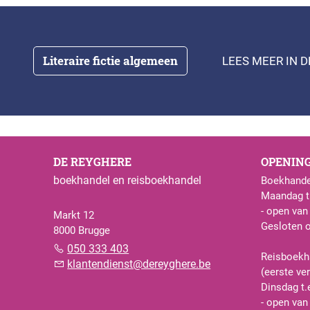
Literaire fictie algemeen
LEES MEER IN 
DE REYGHERE
OPENIN
boekhandel en reisboekhandel
Boekhande
Maandag t.
- open van
Markt 12
Gesloten 
8000 Brugge
050 333 403
Reisboekh
klantendienst@dereyghere.be
(eerste ve
Dinsdag t.
- open van