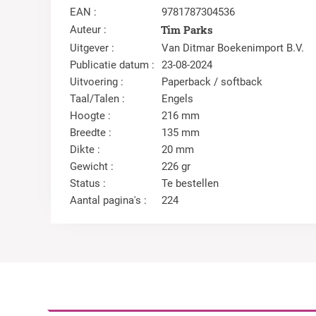
EAN :
9781787304536
Tim Parks
Auteur :
Uitgever :
Van Ditmar Boekenimport B.V.
Publicatie datum :
23-08-2024
Uitvoering :
Paperback / softback
Taal/Talen :
Engels
Hoogte :
216 mm
Breedte :
135 mm
Dikte :
20 mm
Gewicht :
226 gr
Status :
Te bestellen
Aantal pagina's :
224