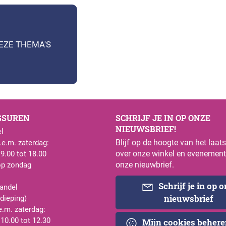
DEZE THEMA'S
GSUREN
SCHRIJF JE IN OP ONZE
NIEUWSBRIEF!
l
Blijf op de hoogte van het laat
e.m. zaterdag:
over onze winkel en evenement
 9.00 tot 18.00
onze nieuwbrief.
op zondag
Schrijf je in op 
andel
nieuwsbrief
rdieping)
e.m. zaterdag:
 10.00 tot 12.30
Mijn cookies beher