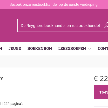
Bezoek onze reisboekhandel op de eerste verdieping!
N
JEUGD
BOEKENBON
LEESGROEPEN
CON
€
22
HY
Toev
 | 224 pagina's