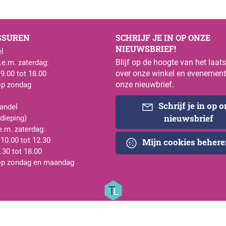
GSUREN
SCHRIJF JE IN OP ONZE
NIEUWSBRIEF!
l
Blijf op de hoogte van het laat
e.m. zaterdag:
over onze winkel en evenement
 9.00 tot 18.00
onze nieuwbrief.
op zondag
Schrijf je in op 
andel
nieuwsbrief
rdieping)
e.m. zaterdag:
 10.00 tot 12.30
Mijn cookies beher
.30 tot 18.00
op zondag en maandag