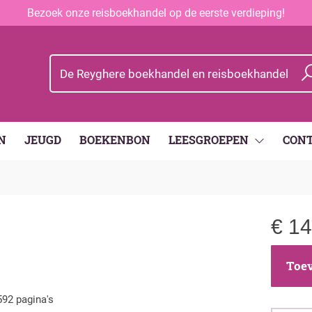
Bezoek onze reisboekhandel op de eerste verdieping!
N
JEUGD
BOEKENBON
LEESGROEPEN
CON
€
14
Toev
592 pagina's