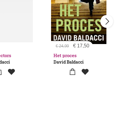
€
17,50
€
17
€
24,99
ectors
Het proces
The
dacci
David Baldacci
Davi