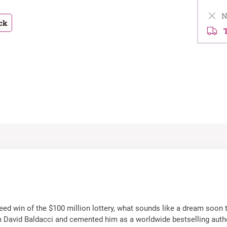
Ni
ack
Te
ed win of the $100 million lottery, what sounds like a dream soon t
rom David Baldacci and cemented him as a worldwide bestselling autho