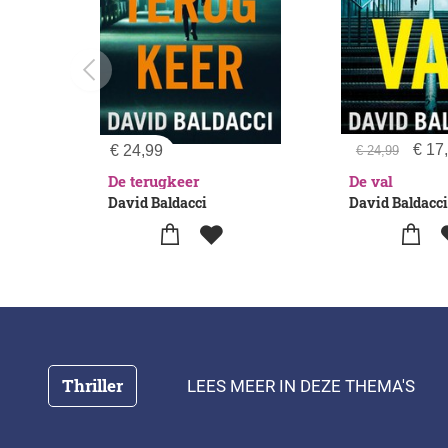
€
17
€
24,99
€
24,99
De terugkeer
De val
David Baldacci
David Baldacci
Thriller
LEES MEER IN DEZE THEMA'S