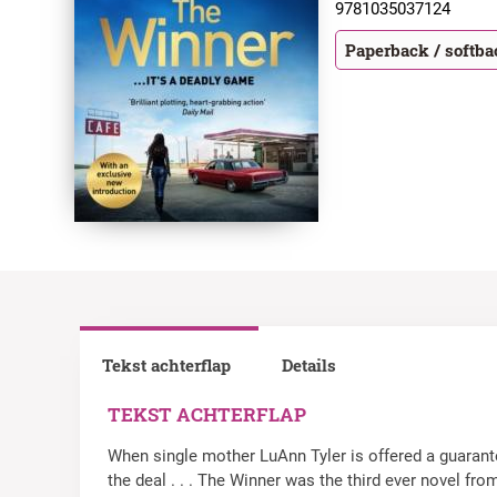
9781035037124
Paperback / softb
Tekst achterflap
Details
TEKST ACHTERFLAP
When single mother LuAnn Tyler is offered a guarante
the deal . . . The Winner was the third ever novel f