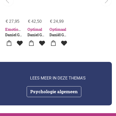
€
27,95
€
42,50
€
24,99
Optimal
Optimaal
Emotionale Intelligenz @ Work
Daniel Goleman-Cary Cherniss
Daniel Goleman-Cary Cherniss
Daniël Goleman-Cary Cherniss
LEES MEER IN DEZE THEMA'S
Psychologie algemeen