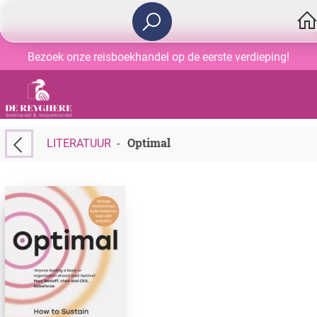
Bezoek onze reisboekhandel op de eerste verdieping!
Optimal
LITERATUUR
-