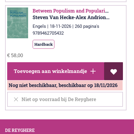
Between Populism and Popularism
Steven Van Hecke-Alex Andrione-Moylan-Bruno Béthouart-John W. Boyer-Rita Durão-Lien Jansen-Christiane Liermann Traniello-Pedro Ponte e Sousa
Engels | 18-11-2026 | 260 pagina's
9789462705432
Hardback
€
58,00
Toevoegen aan winkelmandje
Nog niet beschikbaar, beschikbaar op 18/11/2026
Niet op voorraad bij De Reyghere
DE REYGHERE