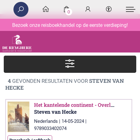
0
Bezoek onze reisboekhandel op de eerste verdieping!
4
STEVEN VAN
GEVONDEN RESULTATEN VOOR
HECKE
Het kantelende continent - Overleeft Europa de 21ste eeuw?
Steven van Hecke
Nederlands | 14-05-2024 |
9789033402074
Paperback / softback