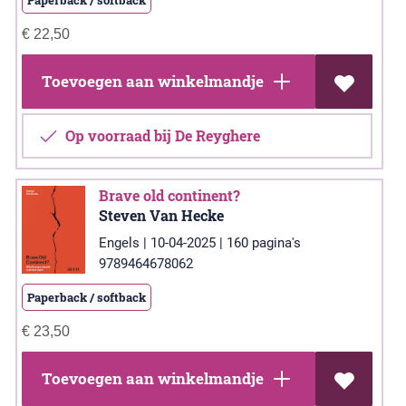
€
22,50
Toevoegen aan winkelmandje
Op voorraad bij De Reyghere
Brave old continent?
Steven Van Hecke
Engels | 10-04-2025 | 160 pagina's
9789464678062
Paperback / softback
€
23,50
Toevoegen aan winkelmandje