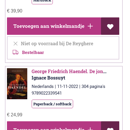
€
39,90
Toevoegen aan winkelmandje
Niet op voorraad bij De Reyghere
Bestelbaar
George Friedrich Haendel. De jonge jaren (1685-1713)
Ignace Bossuyt
Nederlands | 11-11-2022 | 304 pagina's
9789022339541
Paperback / softback
€
24,99
Toevoegen aan winkelmandje