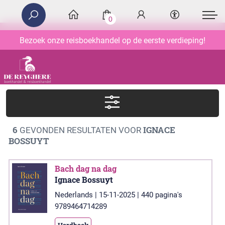
0
Bezoek onze reisboekhandel op de eerste verdieping!
6
IGNACE
GEVONDEN RESULTATEN VOOR
BOSSUYT
Bach dag na dag
Ignace Bossuyt
Nederlands | 15-11-2025 | 440 pagina's
9789464714289
Hardback