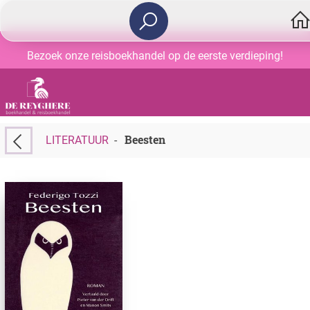
Bezoek onze reisboekhandel op de eerste verdieping!
Beesten
LITERATUUR
-