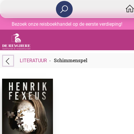
Bezoek onze reisboekhandel op de eerste verdieping!
Schimmenspel
LITERATUUR
-