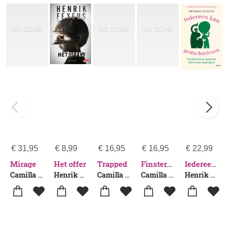
€
31,95
€
8,99
€
16,95
€
16,95
€
22,99
Mirage
Het offer
Trapped
Finsternebel
Iedereen kan gedachtelezen
Camilla Lackberg-Henrik Fexeus
Henrik Fexeus
Camilla Lackberg-Henrik Fexeus
Camilla Läckberg-Henrik Fexeus
Henrik Fexeus