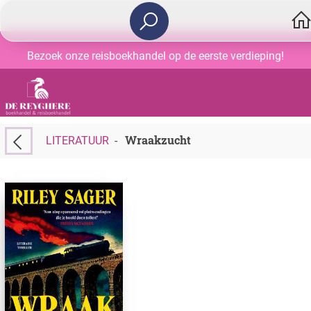
Bezoek onze reisboekhandel op de eerste verdieping!
Wraakzucht
LITERATUUR
-