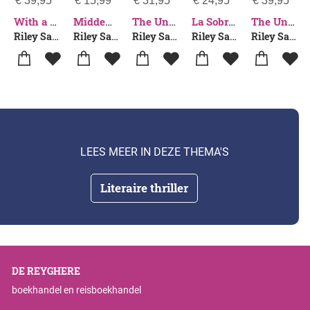
€
39,95
€
15,99
€
31,95
€
24,95
€
39,95
With a Vengeance
Midden in de nacht
The Unknown
La Sobreviviente: Callar No Borra El Pasado... Ni Una Masacre / Final Girls
The Unknown
Riley Sager
Riley Sager
Riley Sager
Riley Sager
Riley Sager
LEES MEER IN DEZE THEMA'S
Literaire thriller
DE REYGHERE
boekhandel en reisboekhandel