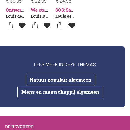
€
39,95
€
22,99
€
24,95
Ontwerp je eigen voedselbos
We eten ons dood
SOS: Save Our Soils: How regenerative food and farming will save your health and the planet
Louis de Jaeger
Louis De Jaeger
Louis de Jaeger
LEES MEER IN DEZE THEMA'S
Natuur populair algemeen
Mens en maatschappij algemeen
DE REYGHERE